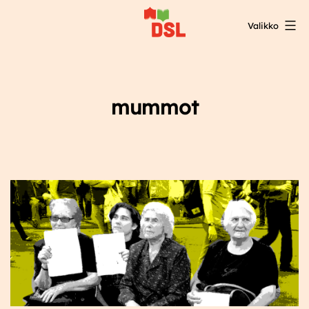
Siirry
Valikko
sisältöön
DSL:n
opintokeskus
mummot