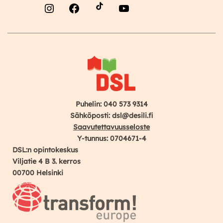
Instagram
Facebook
YouTube
Puhelin: 040 573 9314
Sähköposti: dsl@desili.fi
Saavutettavuusseloste
Y-tunnus: 0704671-4
DSL:n opintokeskus
Viljatie 4 B 3. kerros
00700 Helsinki