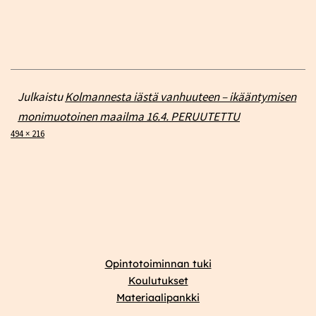
Julkaistu
Kolmannesta iästä vanhuuteen – ikääntymisen
monimuotoinen maailma 16.4. PERUUTETTU
Täysikokoinen
494 × 216
Opintotoiminnan tuki
Koulutukset
Materiaalipankki