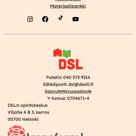
Materiaalipankki
Instagram
Facebook
YouTube
Puhelin: 040 573 9314
Sähköposti: dsl@desili.fi
Saavutettavuusseloste
Y-tunnus: 0704671-4
DSL:n opintokeskus
Viljatie 4 B 3. kerros
00700 Helsinki