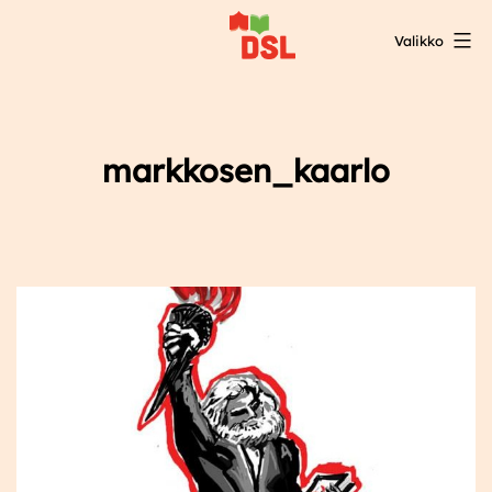
Siirry
Valikko
sisältöön
DSL:n
opintokeskus
markkosen_kaarlo