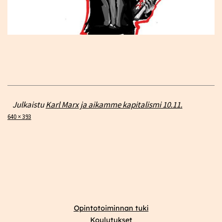
Julkaistu
Karl Marx ja aikamme kapitalismi 10.11.
Täysikokoinen
640 × 393
Opintotoiminnan tuki
Koulutukset