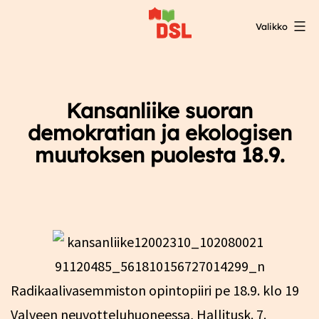
Siirry
Valikko
sisältöön
DSL:n
opintokeskus
Kansanliike suoran
demokratian ja ekologisen
muutoksen puolesta 18.9.
Radikaalivasemmiston opintopiiri pe 18.9. klo 19
Valveen neuvotteluhuoneessa, Hallitusk. 7.