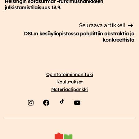
Helsingin sotasurmat -tutkimushankkeen
julkistamistilaisuus 13.9.
Seuraava artikkeli
DSL:n kesäyliopistossa pohdittiin abstraktia ja
konkreettista
Opintotoiminnan tuki
Koulutukset
Materiaalipankki
Instagram
Facebook
YouTube