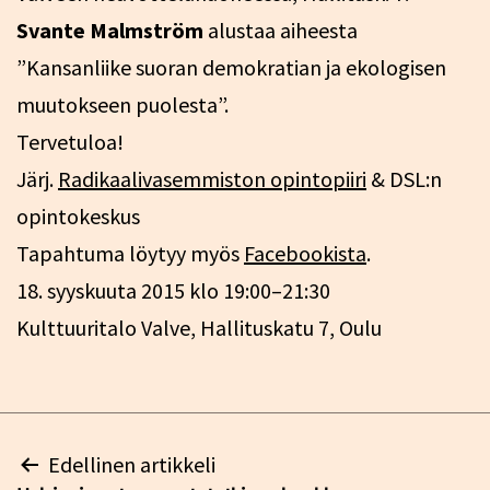
Svante Malmström
alustaa aiheesta
”Kansanliike suoran demokratian ja ekologisen
muutokseen puolesta”.
Tervetuloa!
Järj.
Radikaalivasemmiston opintopiiri
& DSL:n
opintokeskus
Tapahtuma löytyy myös
Facebookista
.
18. syyskuuta 2015 klo 19:00–21:30
Kulttuuritalo Valve, Hallituskatu 7, Oulu
Artikkelien
Edellinen artikkeli
selaus