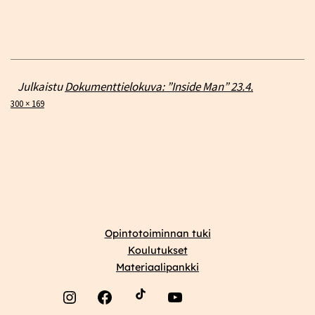
Julkaistu
Dokumenttielokuva: ”Inside Man” 23.4.
Täysikokoinen
300 × 169
Opintotoiminnan tuki
Koulutukset
Materiaalipankki