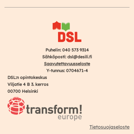
Instagram
Facebook
YouTube
Puhelin: 040 573 9314
Sähköposti: dsl@desili.fi
Saavutettavuusseloste
Y-tunnus: 0704671-4
DSL:n opintokeskus
Viljatie 4 B 3. kerros
00700 Helsinki
Tietosuojaseloste