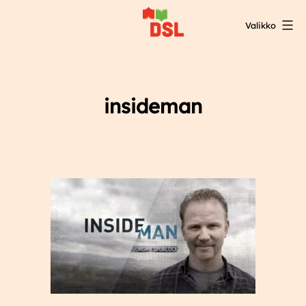
Siirry
Valikko
sisältöön
DSL:n
opintokeskus
insideman