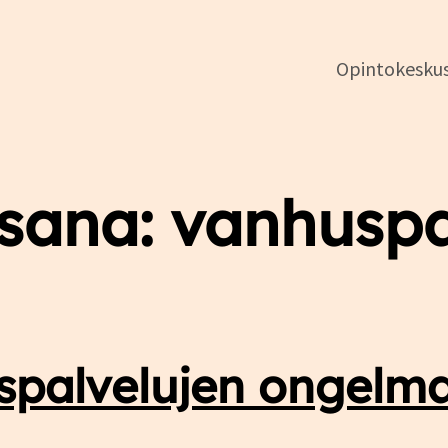
Opintokesku
DSL:n
sana:
vanhuspa
opintokeskus
palvelujen ongelm