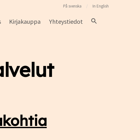
På svenska
In English
s
Kirjakauppa
Yhteystiedot
lvelut
akohtia