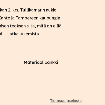
n 2. krs, Tullikamarin aukio.
li Kanto ja Tampereen kaupungin
sen teoksen siitä, mitä on elää
Ikäihmiset
kki…
Jatka lukemista
markkinoiden
armoilla
28.10.
Materiaalipankki
Tietosuojaseloste