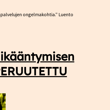
uspalvelujen ongelmakohtia.” Luento
 ikääntymisen
 PERUUTETTU