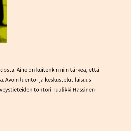
sta. Aihe on kuitenkin niin tärkeä, että
a. Avoin luento- ja keskustelutilaisuus
erveystieteiden tohtori Tuulikki Hassinen-
olmannesta
stä
anhuuteen