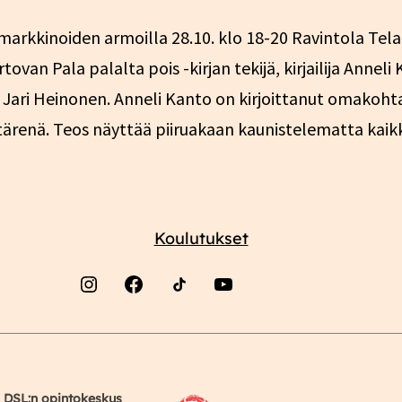
rkkinoiden armoilla 28.10. klo 18-20 Ravintola Telaka
ovan Pala palalta pois -kirjan tekijä, kirjailija Anne
Jari Heinonen. Anneli Kanto on kirjoittanut omakohtai
yttärenä. Teos näyttää piiruakaan kaunistelematta kai
Koulutukset
Instagram
Facebook
YouTube
DSL:n opintokeskus