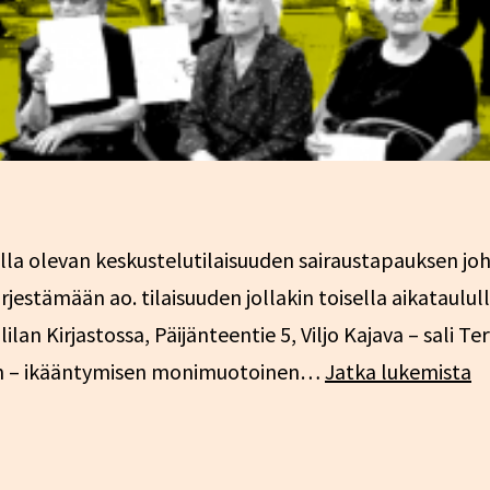
a olevan keskustelutilaisuuden sairaustapauksen johdo
jestämään ao. tilaisuuden jollakin toisella aikataulull
lilan Kirjastossa, Päijänteentie 5, Viljo Kajava – sali T
K
een – ikääntymisen monimuotoinen…
Jatka lukemista
iä
v
–