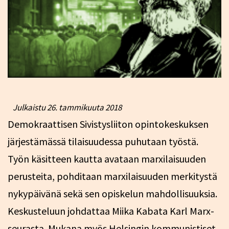
Julkaistu
26. tammikuuta 2018
Demokraattisen Sivistysliiton opintokeskuksen
järjestämässä tilaisuudessa puhutaan työstä.
Työn käsitteen kautta avataan marxilaisuuden
perusteita, pohditaan marxilaisuuden merkitystä
nykypäivänä sekä sen opiskelun mahdollisuuksia.
Keskusteluun johdattaa Miika Kabata Karl Marx-
seurasta. Mukana myös Helsingin kommunistiset