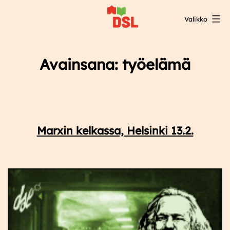
Siirry
Valikko
sisältöön
DSL:n
opintokeskus
Avainsana:
työelämä
Marxin kelkassa, Helsinki 13.2.