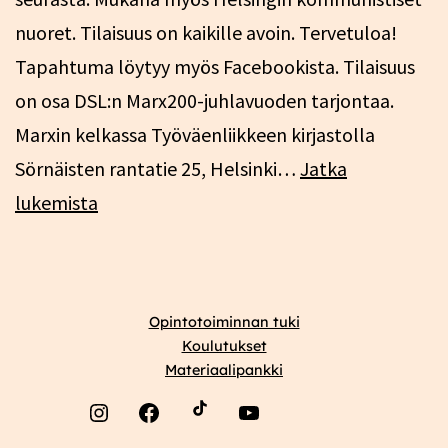
nuoret. Tilaisuus on kaikille avoin. Tervetuloa!
Tapahtuma löytyy myös Facebookista. Tilaisuus
on osa DSL:n Marx200-juhlavuoden tarjontaa.
Marxin kelkassa Työväenliikkeen kirjastolla
Sörnäisten rantatie 25, Helsinki…
Jatka
Marxin
lukemista
kelkassa,
Helsinki
13.2.
Opintotoiminnan tuki
Koulutukset
Materiaalipankki
Instagram
Facebook
YouTube