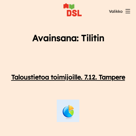
Siirry
Valikko
sisältöön
DSL:n
opintokeskus
Avainsana:
Tilitin
Taloustietoa toimijoille. 7.12. Tampere