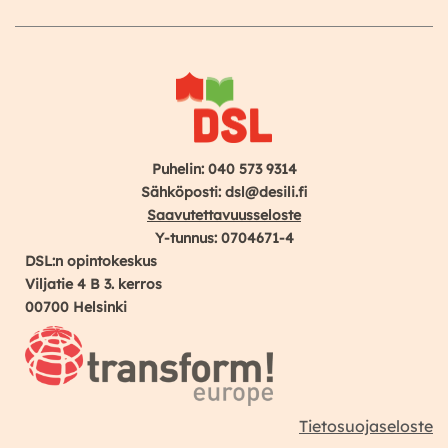
Instagram
Facebook
YouTube
Puhelin: 040 573 9314
Sähköposti: dsl@desili.fi
Saavutettavuusseloste
Y-tunnus: 0704671-4
DSL:n opintokeskus
Viljatie 4 B 3. kerros
00700 Helsinki
Tietosuojaseloste