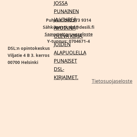
Puhelin: 040 573 9314
Sähköposti: dsl@desili.fi
Saavutettavuusseloste
Y-tunnus: 0704671-4
DSL:n opintokeskus
Viljatie 4 B 3. kerros
00700 Helsinki
Tietosuojaseloste