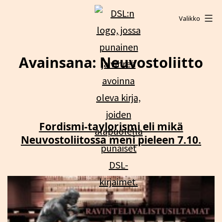
Siirry
Valikko
sisältöön
DSL:n
opintokeskus
Avainsana:
Neuvostoliitto
Fordismi-taylorismi eli mikä
Neuvostoliitossa meni pieleen 7.10.