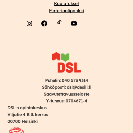
Koulutukset
Materiaalipankki
Instagram
Facebook
YouTube
Puhelin: 040 573 9314
Sähköposti: dsl@desili.fi
Saavutettavuusseloste
Y-tunnus: 0704671-4
DSL:n opintokeskus
Viljatie 4 B 3. kerros
00700 Helsinki