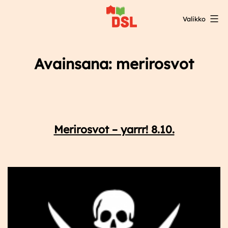
Siirry
Valikko
sisältöön
DSL:n
opintokeskus
Avainsana:
merirosvot
Merirosvot – yarrr! 8.10.