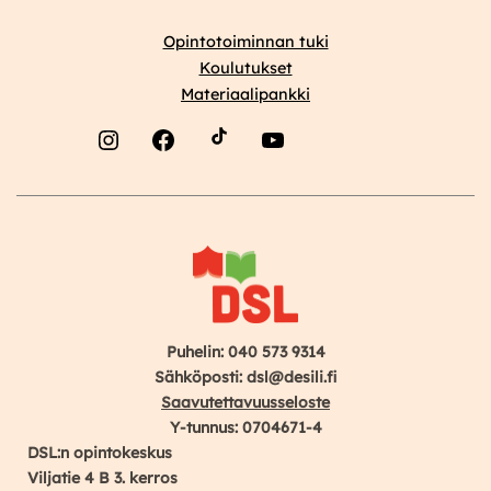
Opintotoiminnan tuki
Koulutukset
Materiaalipankki
Instagram
Facebook
YouTube
Puhelin: 040 573 9314
Sähköposti: dsl@desili.fi
Saavutettavuusseloste
Y-tunnus: 0704671-4
DSL:n opintokeskus
Viljatie 4 B 3. kerros