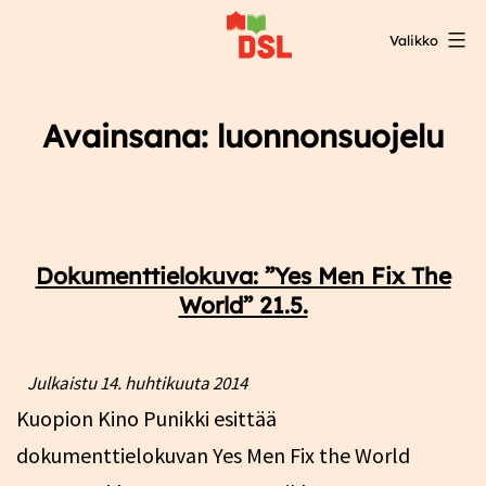
Siirry
Valikko
sisältöön
DSL:n
opintokeskus
Avainsana:
luonnonsuojelu
Dokumenttielokuva: ”Yes Men Fix The
World” 21.5.
Julkaistu
14. huhtikuuta 2014
Kuopion Kino Punikki esittää
dokumenttielokuvan Yes Men Fix the World