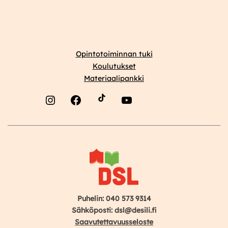
Opintotoiminnan tuki
Koulutukset
Materiaalipankki
Instagram
Facebook
YouTube
Puhelin: 040 573 9314
Sähköposti: dsl@desili.fi
Saavutettavuusseloste