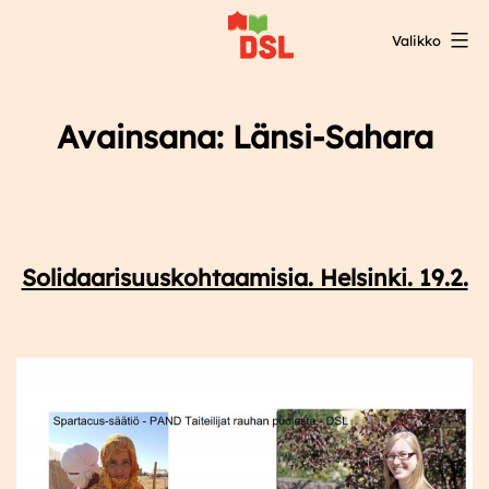
Siirry
Valikko
sisältöön
DSL:n
opintokeskus
Avainsana:
Länsi-Sahara
Solidaarisuuskohtaamisia. Helsinki. 19.2.