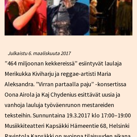
Julkaistu
6. maaliskuuta 2017
”464 miljoonan kekkereissä” esiintyvät laulaja
Merikukka Kiviharju ja reggae-artisti Maria
Aleksandra. ”Virran partaalla paju” -konsertissa
Oona Airola ja Kaj Chydenius esittävät uusia ja
vanhoja lauluja työväenrunon mestareiden
teksteihin. Sunnuntaina 19.3.2017 klo 17:00–19:00
Musiikkiteatteri Kapsäkki Hämeentie 68, Helsinki
Ravintola Kapsäkki on avoinna tilaisuuden aikana.