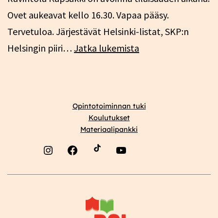
Ovet aukeavat kello 16.30. Vapaa pääsy.
Tervetuloa. Järjestävät Helsinki-listat, SKP:n
Meidän
Helsingin piiri…
Jatka lukemista
Helsinkimme
ei
ole
Opintotoiminnan tuki
myytävänä!
Koulutukset
19.3.
Materiaalipankki
Instagram
Facebook
YouTube