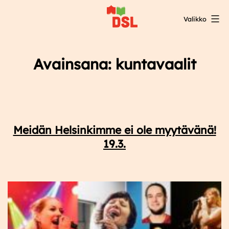
Siirry
Valikko
sisältöön
DSL:n
opintokeskus
Avainsana:
kuntavaalit
Meidän Helsinkimme ei ole myytävänä!
19.3.