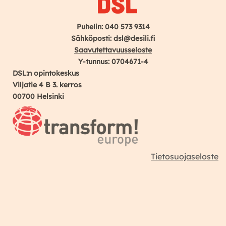
Puhelin: 040 573 9314
Sähköposti: dsl@desili.fi
Saavutettavuusseloste
Y-tunnus: 0704671-4
DSL:n opintokeskus
Viljatie 4 B 3. kerros
00700 Helsinki
Tietosuojaseloste