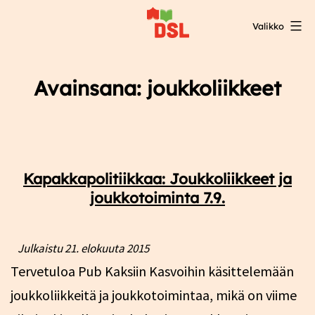
Siirry
Valikko
sisältöön
DSL:n
opintokeskus
Avainsana:
joukkoliikkeet
Kapakkapolitiikkaa: Joukkoliikkeet ja
joukkotoiminta 7.9.
Julkaistu
21. elokuuta 2015
Tervetuloa Pub Kaksiin Kasvoihin käsittelemään
joukkoliikkeitä ja joukkotoimintaa, mikä on viime