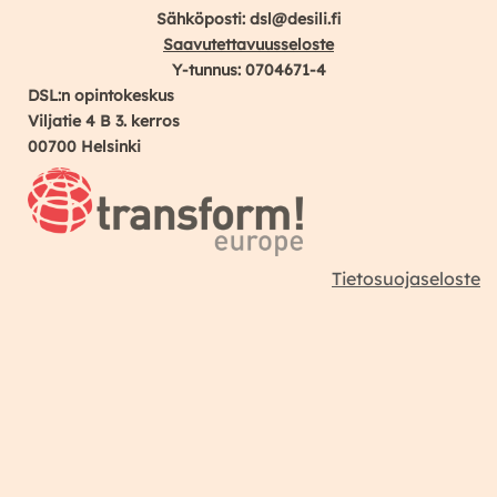
Sähköposti: dsl@desili.fi
Saavutettavuusseloste
Y-tunnus: 0704671-4
DSL:n opintokeskus
Viljatie 4 B 3. kerros
00700 Helsinki
Tietosuojaseloste