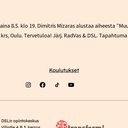
na 8.5. klo 19. Dimitris Mizaras alustaa aiheesta ”Muu
. krs, Oulu. Tervetuloa! Järj. RadVas & DSL. Tapahtum
Koulutukset
Instagram
Facebook
YouTube
DSL:n opintokeskus
Viljatie 4 B 3. kerros