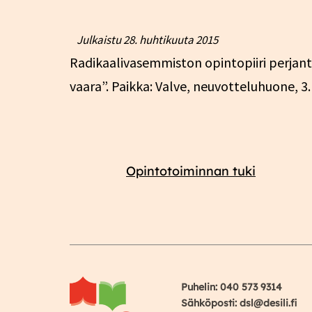
Julkaistu
28. huhtikuuta 2015
Radikaalivasemmiston opintopiiri perjantai
vaara”. Paikka: Valve, neuvotteluhuone, 3
Opintotoiminnan tuki
Puhelin: 040 573 9314
Sähköposti: dsl@desili.fi