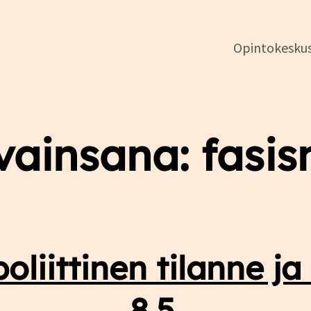
Opintokesku
DSL:n
vainsana:
fasis
opintokeskus
liittinen tilanne ja
8.5.