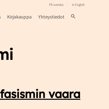
På svenska
In English
s
Kirjakauppa
Yhteystiedot
mi
 fasismin vaara