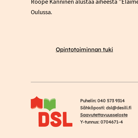
Roope Kanninen alustaa aiheesta ”Eläime
Oulussa.
Opintotoiminnan tuki
Puhelin: 040 573 9314
Sähköposti: dsl@desili.fi
Saavutettavuusseloste
Y-tunnus: 0704671-4