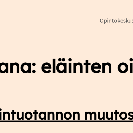
Opintokesku
DSL:n
ana:
eläinten o
opintokeskus
intuotannon muutos,