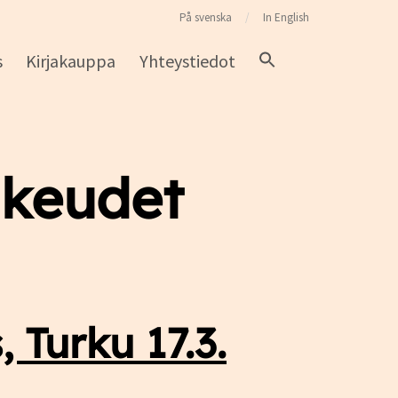
På svenska
In English
s
Kirjakauppa
Yhteystiedot
ikeudet
 Turku 17.3.