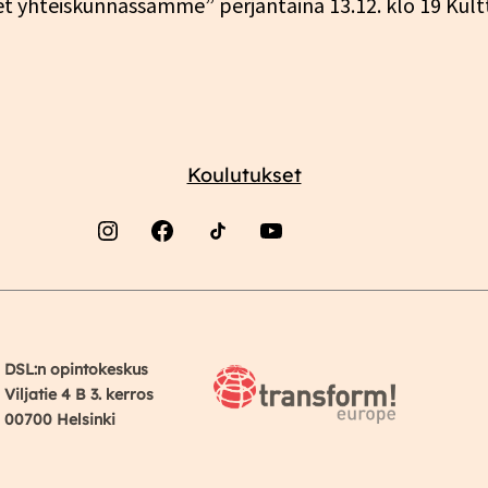
t yhteiskunnassamme” perjantaina 13.12. klo 19 Kult
Koulutukset
Instagram
Facebook
YouTube
DSL:n opintokeskus
Viljatie 4 B 3. kerros
00700 Helsinki