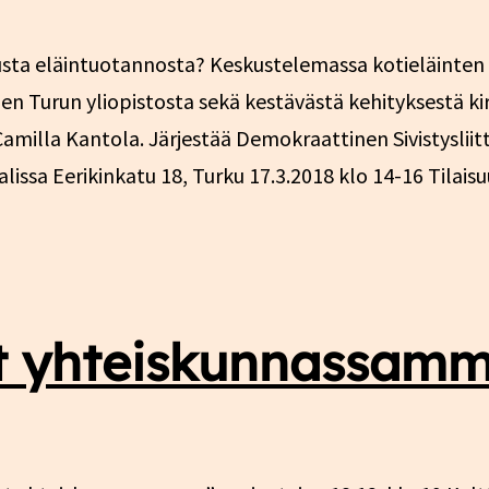
usta eläintuotannosta? Keskustelemassa kotieläinten 
n Turun yliopistosta sekä kestävästä kehityksestä kirj
milla Kantola. Järjestää Demokraattinen Sivistysliitt
lissa Eerikinkatu 18, Turku 17.3.2018 klo 14-16 Tilai
annon
t yhteiskunnassamme