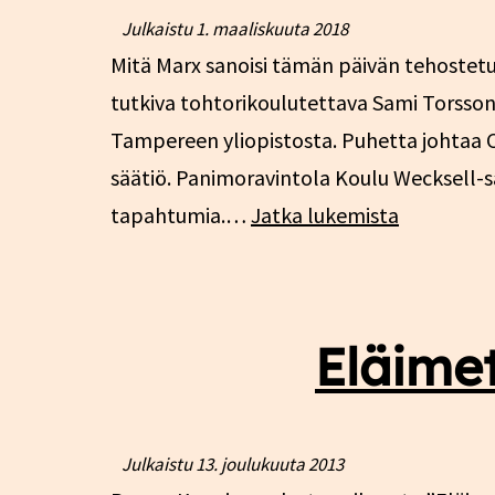
Julkaistu
1. maaliskuuta 2018
Mitä Marx sanoisi tämän päivän tehostet
tutkiva tohtorikoulutettava Sami Torssone
Tampereen yliopistosta. Puhetta johtaa Ca
säätiö. Panimoravintola Koulu Wecksell-sa
Marx
tapahtumia.…
Jatka lukemista
ja
eläintuot
muutos,
Eläime
Turku
17.3.
Julkaistu
13. joulukuuta 2013