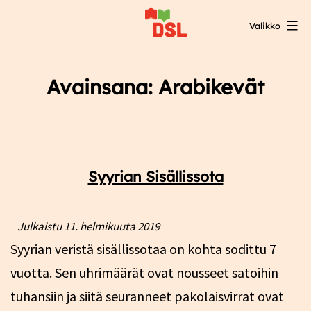
Siirry
Valikko
sisältöön
DSL:n
opintokeskus
Avainsana:
Arabikevät
Syyrian Sisällissota
Julkaistu
11. helmikuuta 2019
Syyrian veristä sisällissotaa on kohta sodittu 7
vuotta. Sen uhrimäärät ovat nousseet satoihin
tuhansiin ja siitä seuranneet pakolaisvirrat ovat