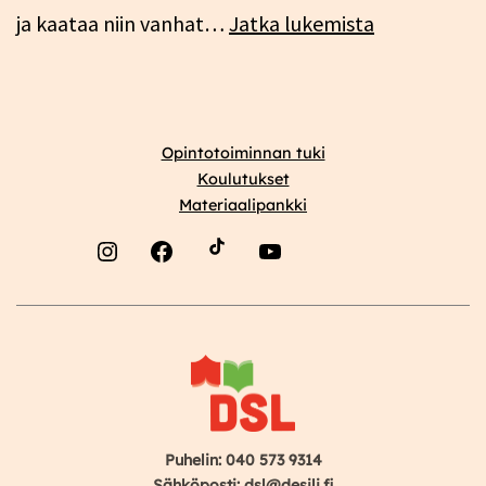
Mitä
ja kaataa niin vanhat…
Jatka lukemista
tapahtuu
itäisellä
Välimerellä
Opintotoiminnan tuki
20.9.
Koulutukset
Materiaalipankki
Instagram
Facebook
YouTube
Puhelin: 040 573 9314
Sähköposti: dsl@desili.fi