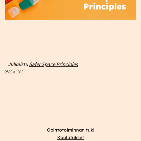
Julkaistu
Safer Space Principles
Täysikokoinen
2500 × 1313
Opintotoiminnan tuki
Koulutukset