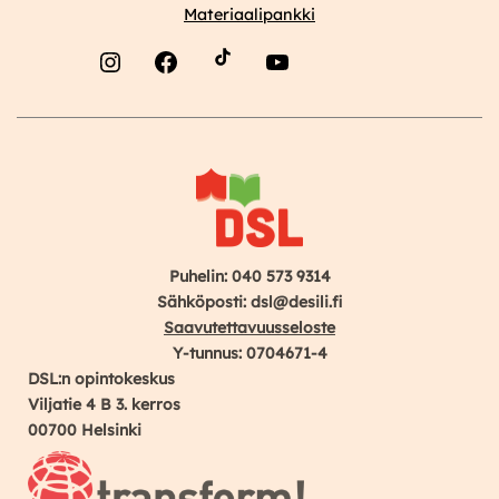
Materiaalipankki
Instagram
Facebook
YouTube
Puhelin: 040 573 9314
Sähköposti: dsl@desili.fi
Saavutettavuusseloste
Y-tunnus: 0704671-4
DSL:n opintokeskus
Viljatie 4 B 3. kerros
00700 Helsinki