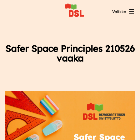
Siirry
Valikko
sisältöön
DSL:n
opintokeskus
Safer Space Principles 210526
vaaka