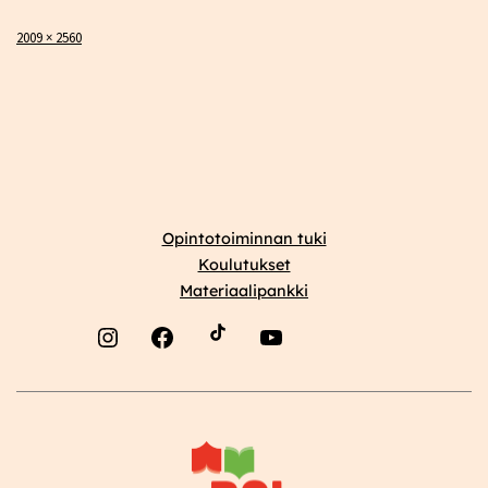
Täysikokoinen
2009 × 2560
Opintotoiminnan tuki
Koulutukset
Materiaalipankki
Instagram
Facebook
YouTube