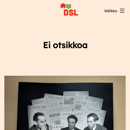
Siirry
Valikko
sisältöön
DSL:n
opintokeskus
Ei otsikkoa