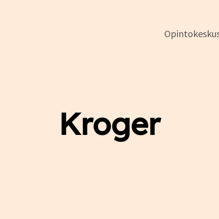
Opintokesku
DSL:n
opintokeskus
Kroger