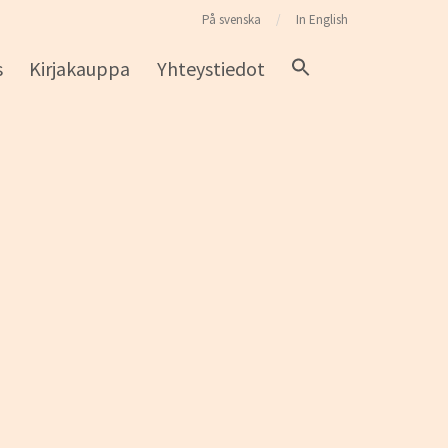
På svenska
In English
s
Kirjakauppa
Yhteystiedot