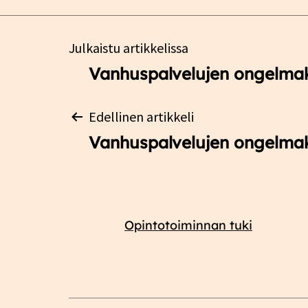
Artikkelien
Julkaistu artikkelissa
Vanhuspalvelujen ongelma
selaus
Artikkelien
Edellinen artikkeli
Vanhuspalvelujen ongelma
selaus
Opintotoiminnan tuki