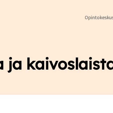
Opintokesku
DSL:n
opintokeskus
 ja kaivoslais