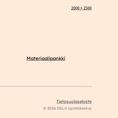
Täysikokoinen
2000 × 1500
Materiaalipankki
Tietosuojaseloste
© 2026 DSL:n opintokeskus