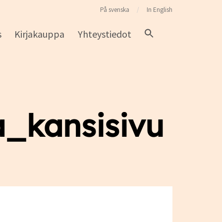
På svenska
In English
s
Kirjakauppa
Yhteystiedot
ta_kansisivu