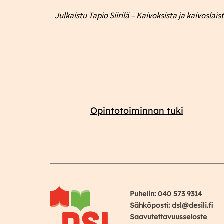
Julkaistu
Tapio Siirilä – Kaivoksista ja kaivoslais
Opintotoiminnan tuki
Puhelin: 040 573 9314
Sähköposti: dsl@desili.fi
Saavutettavuusseloste