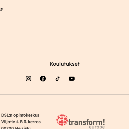
ta
Koulutukset
Instagram
Facebook
YouTube
DSL:n opintokeskus
Viljatie 4 B 3. kerros
00700 Helsinki