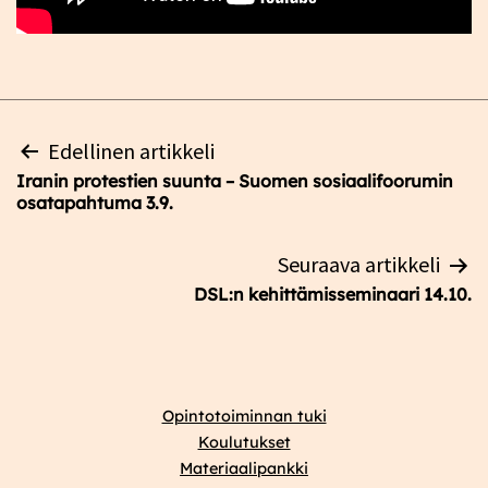
Artikkelien
Edellinen artikkeli
selaus
Iranin protestien suunta – Suomen sosiaalifoorumin
osatapahtuma 3.9.
Seuraava artikkeli
DSL:n kehittämisseminaari 14.10.
Opintotoiminnan tuki
Koulutukset
Materiaalipankki