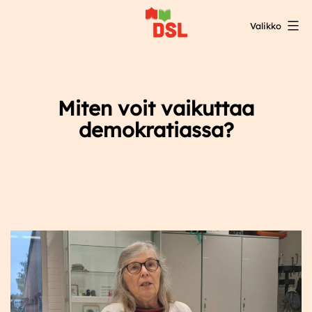
Siirry
Valikko
sisältöön
DSL:n
opintokeskus
Miten voit vaikuttaa
demokratiassa?