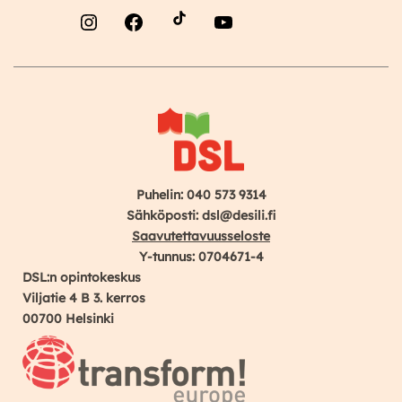
Instagram
Facebook
YouTube
Puhelin: 040 573 9314
Sähköposti: dsl@desili.fi
Saavutettavuusseloste
Y-tunnus: 0704671-4
DSL:n opintokeskus
Viljatie 4 B 3. kerros
00700 Helsinki