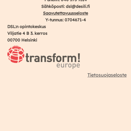
Sähköposti: dsl@desili.fi
Saavutettavuusseloste
Y-tunnus: 0704671-4
DSL:n opintokeskus
Viljatie 4 B 3. kerros
00700 Helsinki
Tietosuojaseloste