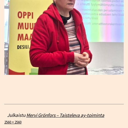
Julkaistu
Mervi Grönfors – Taisteleva ay-toiminta
Täysikokoinen
2560 × 2560