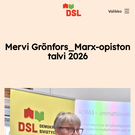
Siirry
Valikko
sisältöön
DSL:n
opintokeskus
Mervi Grönfors_Marx-opiston
talvi 2026