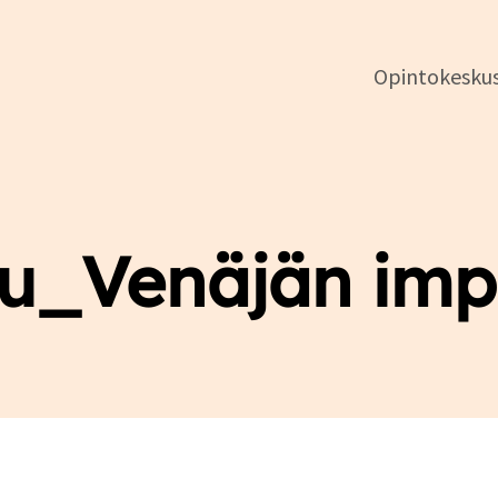
Opintokesku
DSL:n
opintokeskus
vu_Venäjän impe