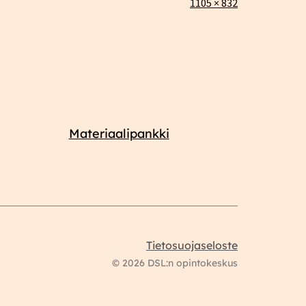
Täysikokoinen
1105 × 832
Materiaalipankki
Tietosuojaseloste
© 2026 DSL:n opintokeskus