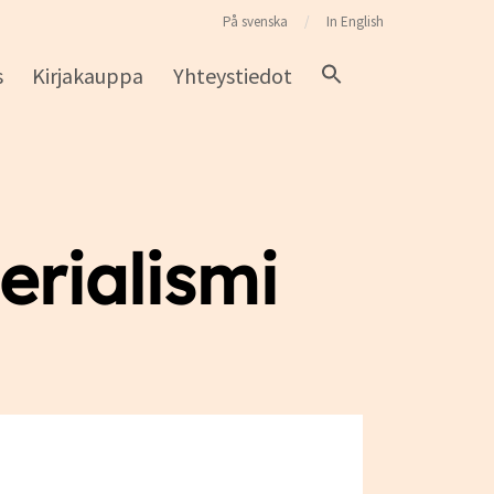
På svenska
In English
s
Kirjakauppa
Yhteystiedot
rialismi