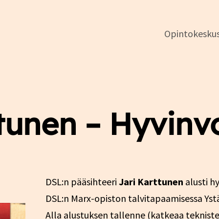
Opintokesku
DSL:n
opintokeskus
tunen – Hyvinvo
DSL:n pääsihteeri
Jari Karttunen
alusti hy
DSL:n Marx-opiston talvitapaamisessa Ystä
Alla alustuksen tallenne (katkeaa teknis