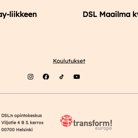
ay-liikkeen
DSL Maailma kyl
Koulutukset
Instagram
Facebook
YouTube
DSL:n opintokeskus
Viljatie 4 B 3. kerros
00700 Helsinki