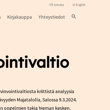
På svenska
In English
s
Kirjakauppa
Yhteystiedot
intivaltio
vinvointivaltiosta kriittistä analyysia
vyyden Majatalolla, Salossa 9.3.2024.
ten ongelmien takia hieman kesken,