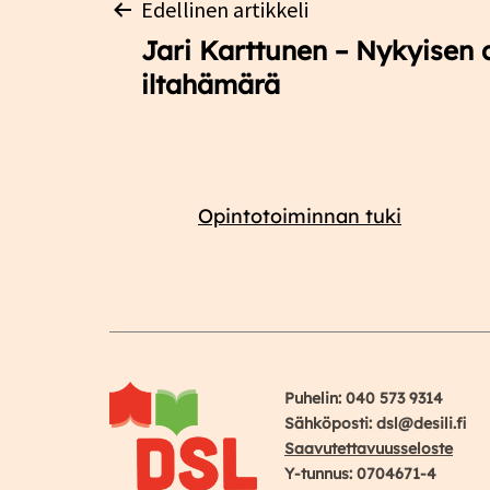
Artikkelien
Edellinen artikkeli
Jari Karttunen – Nykyisen 
selaus
iltahämärä
Opintotoiminnan tuki
Puhelin: 040 573 9314
Sähköposti: dsl@desili.fi
Saavutettavuusseloste
Y-tunnus: 0704671-4