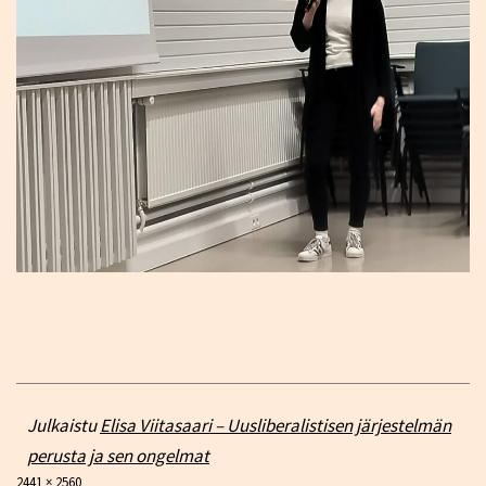
Julkaistu
Elisa Viitasaari – Uusliberalistisen järjestelmän
perusta ja sen ongelmat
Täysikokoinen
2441 × 2560