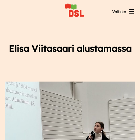
Siirry
Valikko
sisältöön
DSL:n
opintokeskus
Elisa Viitasaari alustamassa