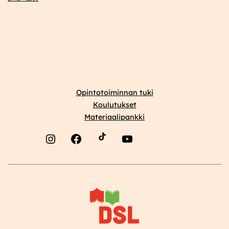
Opintotoiminnan tuki
Koulutukset
Materiaalipankki
Instagram
Facebook
YouTube