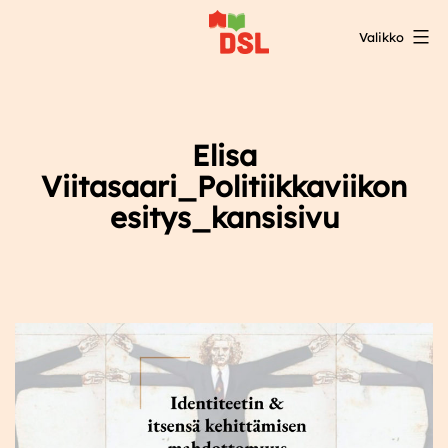
Siirry
Valikko
sisältöön
DSL:n
opintokeskus
Elisa
Viitasaari_Politiikkaviikon
esitys_kansisivu