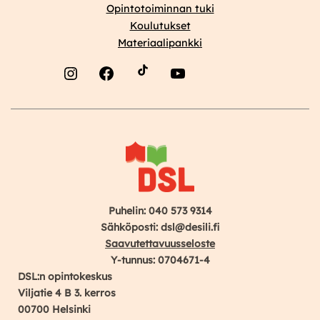
Opintotoiminnan tuki
Koulutukset
Materiaalipankki
Instagram
Facebook
YouTube
Puhelin: 040 573 9314
Sähköposti: dsl@desili.fi
Saavutettavuusseloste
Y-tunnus: 0704671-4
DSL:n opintokeskus
Viljatie 4 B 3. kerros
00700 Helsinki