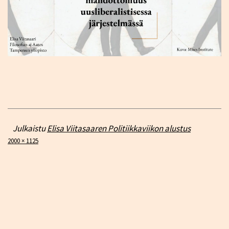
Julkaistu
Elisa Viitasaaren Politiikkaviikon alustus
Täysikokoinen
2000 × 1125