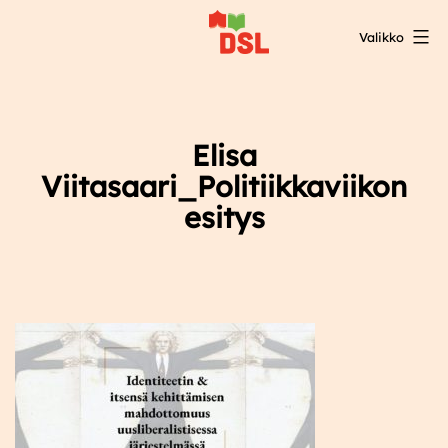
Siirry
Valikko
sisältöön
DSL:n
opintokeskus
Elisa
Viitasaari_Politiikkaviikon
esitys