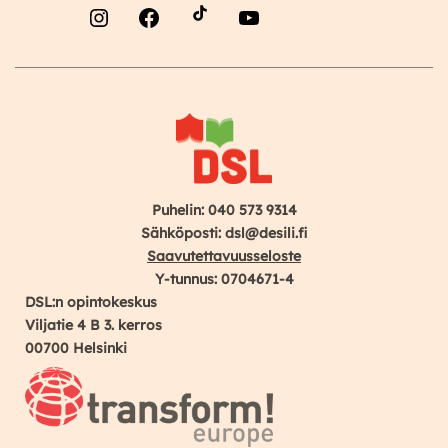
Instagram
Facebook
YouTube
Puhelin: 040 573 9314
Sähköposti: dsl@desili.fi
Saavutettavuusseloste
Y-tunnus: 0704671-4
DSL:n opintokeskus
Viljatie 4 B 3. kerros
00700 Helsinki