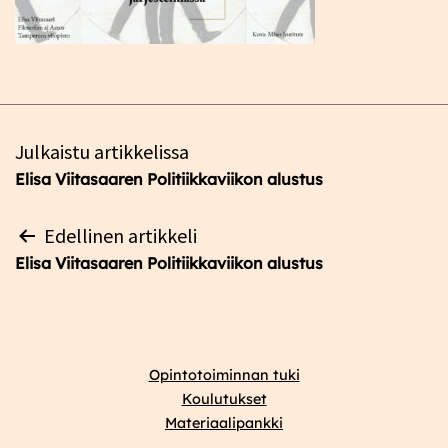
Artikkelien
Julkaistu artikkelissa
selaus
Elisa Viitasaaren Politiikkaviikon alustus
Artikkelien
Edellinen artikkeli
selaus
Elisa Viitasaaren Politiikkaviikon alustus
Opintotoiminnan tuki
Koulutukset
Materiaalipankki