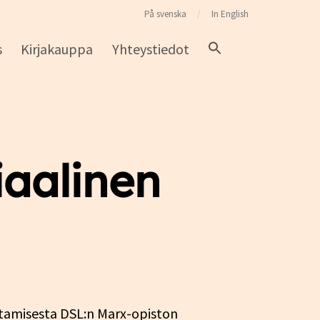
På svenska
In English
s
Kirjakauppa
Yhteystiedot
iaalinen
intamisesta DSL:n Marx-opiston