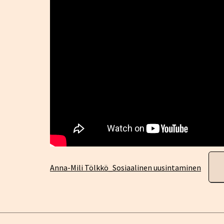
Anna-Mili Tölkkö_Sosiaalinen uusintaminen