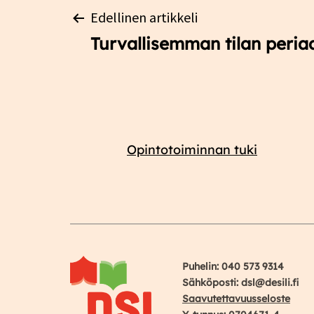
Artikkelien
Edellinen artikkeli
Turvallisemman tilan peria
selaus
Opintotoiminnan tuki
Puhelin: 040 573 9314
Sähköposti: dsl@desili.fi
Saavutettavuusseloste