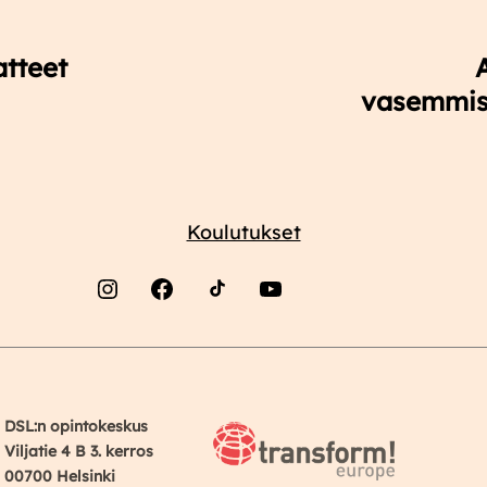
atteet
vasemmist
Koulutukset
Instagram
Facebook
YouTube
DSL:n opintokeskus
Viljatie 4 B 3. kerros
00700 Helsinki