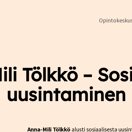
Opintokesku
DSL:n
opintokeskus
li Tölkkö – Sos
uusintaminen
Anna-Mili Tölkkö
alusti sosiaalisesta uus