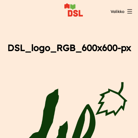
Siirry
Valikko
sisältöön
DSL:n
opintokeskus
DSL_logo_RGB_600x600-px