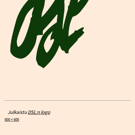
Julkaistu
DSL:n logo
Täysikokoinen
600 × 600