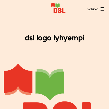
Siirry
Valikko
sisältöön
DSL:n
opintokeskus
dsl logo lyhyempi