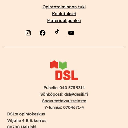
Opintotoiminnan tuki
Koulutukset
Materiaalipankki
Instagram
Facebook
YouTube
Puhelin: 040 573 9314
Sähköposti: dsl@desili.fi
Saavutettavuusseloste
Y-tunnus: 0704671-4
DSL:n opintokeskus
Viljatie 4 B 3. kerros
00700 Helsinki