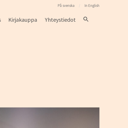
På svenska
In English
s
Kirjakauppa
Yhteystiedot