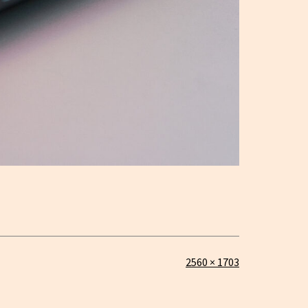
Täysikokoinen
2560 × 1703