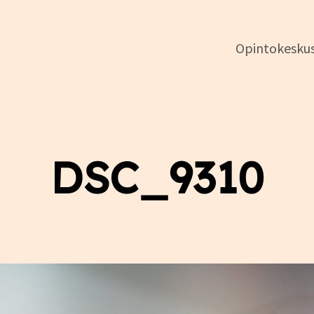
Opintokesku
DSL:n
opintokeskus
DSC_9310