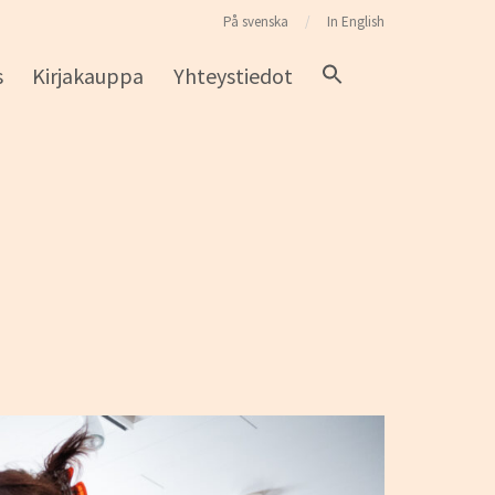
På svenska
In English
s
Kirjakauppa
Yhteystiedot