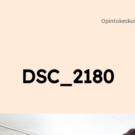
Opintokesku
DSL:n
opintokeskus
DSC_2180