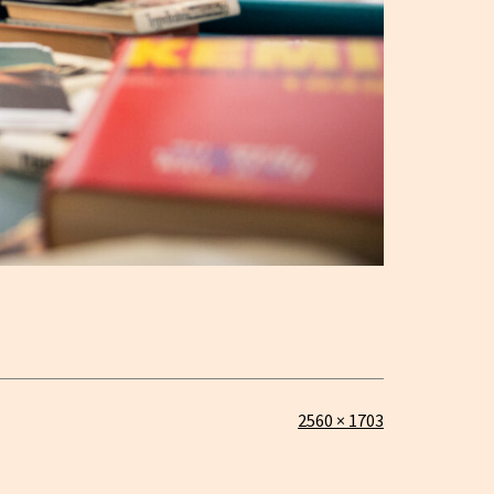
Täysikokoinen
2560 × 1703