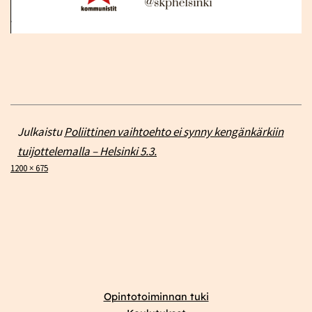
Julkaistu
Poliittinen vaihtoehto ei synny kengänkärkiin
tuijottelemalla – Helsinki 5.3.
Täysikokoinen
1200 × 675
Opintotoiminnan tuki