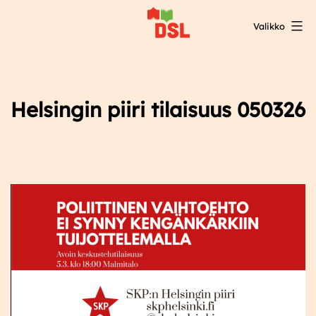
Siirry
Valikko
sisältöön
DSL:n
opintokeskus
Helsingin piiri tilaisuus 050326