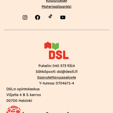
Koulutukset
Materiaalipankki
Instagram
Facebook
YouTube
Puhelin: 040 573 9314
Sähköposti: dsl@desili.fi
Saavutettavuusseloste
Y-tunnus: 0704671-4
DSL:n opintokeskus
Viljatie 4 B 3. kerros
00700 Helsinki