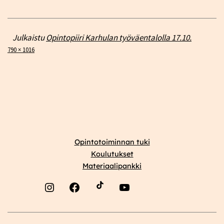
Julkaistu
Opintopiiri Karhulan työväentalolla 17.10.
Täysikokoinen
790 × 1016
Opintotoiminnan tuki
Koulutukset
Materiaalipankki
Instagram
Facebook
YouTube