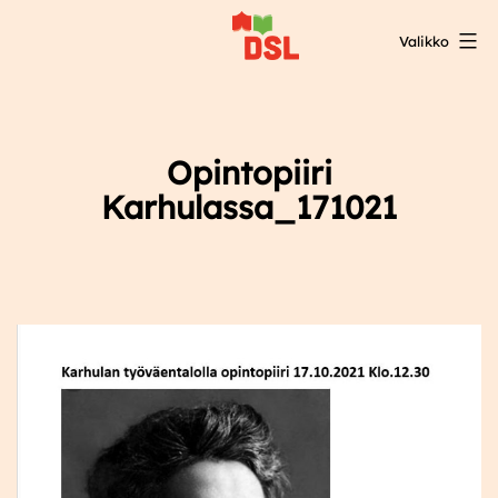
Siirry
Valikko
sisältöön
DSL:n
opintokeskus
Opintopiiri
Karhulassa_171021