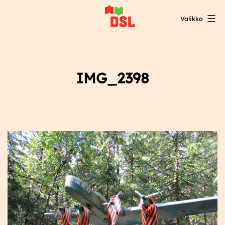
Siirry
Valikko
sisältöön
DSL:n
opintokeskus
IMG_2398