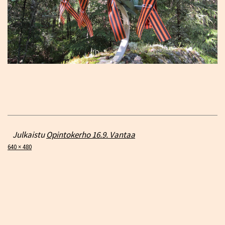
Julkaistu
Opintokerho 16.9. Vantaa
Täysikokoinen
640 × 480