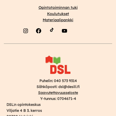
Opintotoiminnan tuki
Koulutukset
Materiaalipankki
Instagram
Facebook
YouTube
Puhelin: 040 573 9314
Sähköposti: dsl@desili.fi
Saavutettavuusseloste
Y-tunnus: 0704671-4
DSL:n opintokeskus
Viljatie 4 B 3. kerros