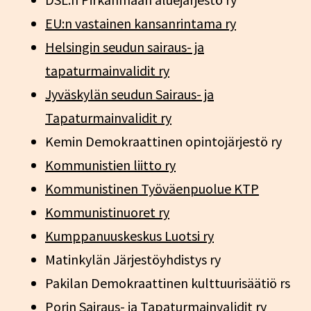
EU:n vastainen kansanrintama ry
Helsingin seudun sairaus- ja
tapaturmainvalidit ry
Jyväskylän seudun Sairaus- ja
Tapaturmainvalidit ry
Kemin Demokraattinen opintojärjestö ry
Kommunistien liitto ry
Kommunistinen Työväenpuolue KTP
Kommunistinuoret ry
Kumppanuuskeskus Luotsi ry
Matinkylän Järjestöyhdistys ry
Pakilan Demokraattinen kulttuurisäätiö rs
Porin Sairaus- ja Tapaturmainvalidit ry