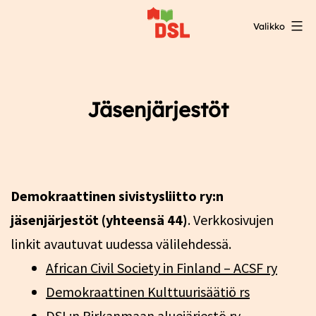
Siirry
Valikko
sisältöön
DSL:n
opintokeskus
Jäsenjärjestöt
Demokraattinen sivistysliitto ry:n
jäsenjärjestöt (yhteensä 44)
. Verkkosivujen
linkit avautuvat uudessa välilehdessä.
African Civil Society in Finland – ACSF ry
Demokraattinen Kulttuurisäätiö rs
DSL:n Pirkanmaan aluejärjestö ry