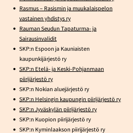
Rasmus – Rasismin ja muukalaispelon
vastainen yhdistys ry
Rauman Seudun Tapaturma- ja
Sairausinvalidit
SKP:n Espoon ja Kauniaisten
kaupunkijärjestö ry
SKP:n Etelä- ja Keski-Pohjanmaan
piirijärjestö ry
SKP:n Nokian aluejärjestö ry
SKP:n Helsingin kaupungin piirijärjestö ry
SKP:n Jyväskylän piirijärjestö ry
SKP:n Kuopion piirijärjestö ry
SKP:n Kyminlaakson piirijärjestö ry