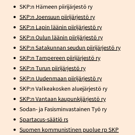
SKP:n Hämeen piirijärjestö ry
SKP:n Joensuun piirijärjestö ry
SKP:n Lapin läänin piirijärjestö ry
SKP:n Oulun läänin piirijärjestö ry
SKP:n Satakunnan seudun piirijärjestö ry
SKP:n Tampereen piirijärjestö ry
SKP:n Turun piirijärjestö ry
SKP:n Uudenmaan piirijärjestö ry
SKP:n Valkeakosken aluejärjestö ry
SKP:n Vantaan kaupunkijärjestö ry
Sodan- ja Fasisminvastainen Työ ry
Spartacus-säätiö rs
Suomen kommunistinen puolue rp SKP