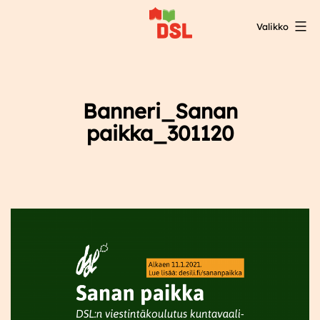
Siirry
Valikko
sisältöön
DSL:n
opintokeskus
Banneri_Sanan
paikka_301120