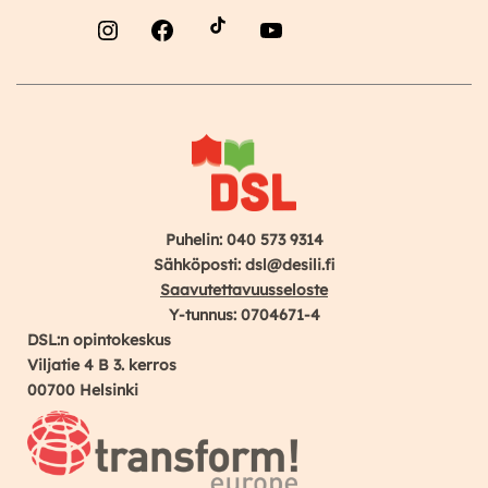
Instagram
Facebook
YouTube
Puhelin: 040 573 9314
Sähköposti: dsl@desili.fi
Saavutettavuusseloste
Y-tunnus: 0704671-4
DSL:n opintokeskus
Viljatie 4 B 3. kerros
00700 Helsinki