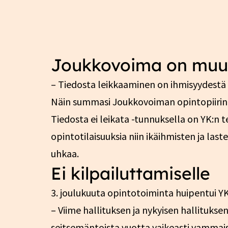
Joukkovoima on muut
– Tiedosta leikkaaminen on ihmisyydestä le
Näin summasi Joukkovoiman opintopiirin
Tiedosta ei leikata -tunnuksella on YK:n 
opintotilaisuuksia niin ikäihmisten ja laste
uhkaa.
Ei kilpailuttamiselle
3. joulukuuta opintotoiminta huipentui Y
– Viime hallituksen ja nykyisen hallituks
seitsemäntoista vuotta vaikeasti vammai