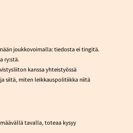
nään joukkovoimalla: tiedosta ei tingitä.
 ry:stä.
vistysliiton kanssa yhteistyössä
a siitä, miten leikkauspolitiikka niitä
lmäävällä tavalla, toteaa kysyy