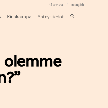
På svenska
In English
s
Kirjakauppa
Yhteystiedot
a olemme
n?”