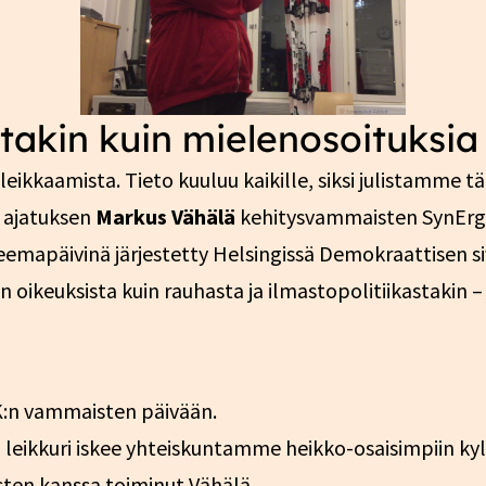
akin kuin mielenosoituksia
ikkaamista. Tieto kuuluu kaikille, siksi julistamme tä
 ajatuksen
Markus Vähälä
kehitysvammaisten SynErga
teemapäivinä järjestetty Helsingissä Demokraattisen si
n oikeuksista kuin rauhasta ja ilmastopolitiikastakin – j
K:n vammaisten päivään.
en leikkuri iskee yhteiskuntamme heikko-osaisimpiin ky
sten kanssa toiminut Vähälä.