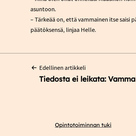
asuntoon.
– Tärkeää on, että vammainen itse saisi
päätöksensä, linjaa Helle.
Artikkelien
Edellinen artikkeli
Tiedosta ei leikata: Vamma
selaus
Opintotoiminnan tuki