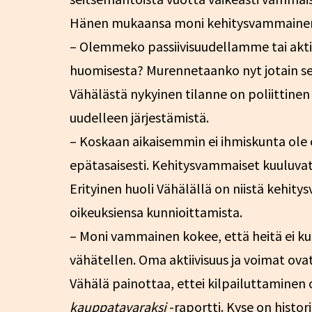
Hänen mukaansa moni kehitysvammainen i
– Olemmeko passiivisuudellamme tai aktii
huomisesta? Murennetaanko nyt jotain se
Vähälästä nykyinen tilanne on poliittinen
uudelleen järjestämistä.
– Koskaan aikaisemmin ei ihmiskunta ole 
epätasaisesti. Kehitysvammaiset kuuluva
Erityinen huoli Vähälällä on niistä kehit
oikeuksiensa kunnioittamista.
– Moni vammainen kokee, että heitä ei kuu
vähätellen. Oma aktiivisuus ja voimat ova
Vähälä painottaa, ettei kilpailuttaminen 
kauppatavaraksi
-raportti. Kyse on histori