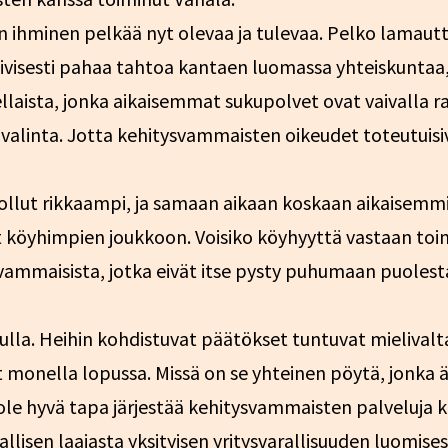
hminen pelkää nyt olevaa ja tulevaa. Pelko lamautt
visesti pahaa tahtoa kantaen luomassa yhteiskuntaa, j
llaista, jonka aikaisemmat sukupolvet ovat vaivalla
 valinta. Jotta kehitysvammaisten oikeudet toteutuisiv
ollut rikkaampi, ja samaan aikaan koskaan aikaisemmin
t köyhimpien joukkoon. Voisiko köyhyyttä vastaan to
ysvammaisista, jotka eivät itse pysty puhumaan puoles
lla. Heihin kohdistuvat päätökset tuntuvat mielivaltai
t monella lopussa. Missä on se yhteinen pöytä, jonka ä
ole hyvä tapa järjestää kehitysvammaisten palveluja k
allisen laajasta yksityisen yritysvarallisuuden luomises