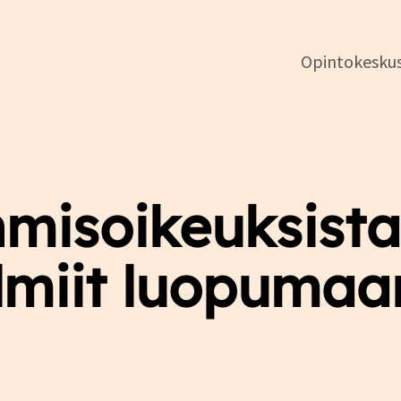
Opintokesku
DSL:n
opintokeskus
ihmisoikeuksist
lmiit luopumaa