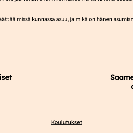
 päättää missä kunnassa asuu, ja mikä on hänen asum
iset
Saamel
Koulutukset