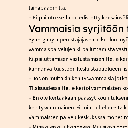
lainapääomilla.
– Kilpailutuksella on edistetty kansainväli
Vammaisia syrjitään
SynErga ry:n perustajajäseniin kuuluu my
vammaispalvelujen kilpailuttamista vastu
Kilpailuttamisen vastustamisen Helle ker
kunnanvaltuustoon keskustapuolueen list
– Jos on muitakin kehitysvammaisia jotka h
Tilaisuudessa Helle kertoi vammaisten k
– En ole kertaakaan päässyt koulutukseni 
kehitysvammainen. Silloin puhelimesta 
Vammaisten palvelukeskuksissa monet mas
– Minä olen ollut onnekas. Muusikon hom