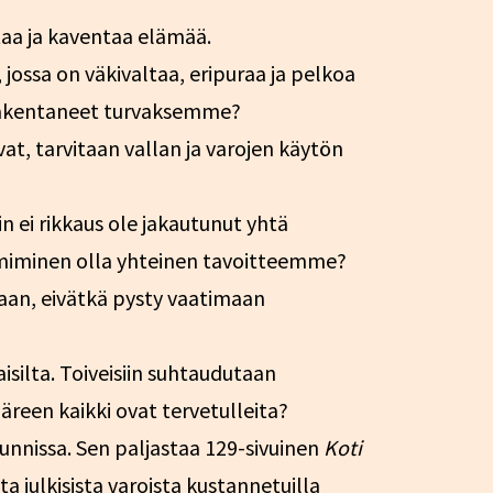
aa ja kaventaa elämää.
ossa on väkivaltaa, eripuraa ja pelkoa
 rakentaneet turvaksemme?
at, tarvitaan vallan ja varojen käytön
 ei rikkaus ole jakautunut yhtä
imiminen olla yhteinen tavoitteemme?
taan, eivätkä pysty vaatimaan
silta. Toiveisiin suhtaudutaan
äreen kaikki ovat tervetulleita?
unnissa. Sen paljastaa 129-sivuinen
Koti
ta julkisista varoista kustannetuilla