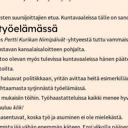
sten suursijoittajien etua. Kuntavaaleissa tälle on sano
 työelämässä
ös
Pertti Kurikan Nimipäivät
-yhtyeestä tuttu vammaisak
stavan kansalaisaloitteen pohjalta.
too olevan myös tulevissa kuntavaaleissa hänen päät
oilta.
aluavat politiikkaan, yritän avittaa heitä esimerkillän
ohtaamasta syrjinnästä työelämässä.
mukaisiin töihin. Työhaastatteluissa kaikki menee hyv
kuuluu
klik!
entuvat, koska työ ja asuminen ei ole mielekästä.
mista jää vähän enemmän käteen. Ensi viikolla pääs