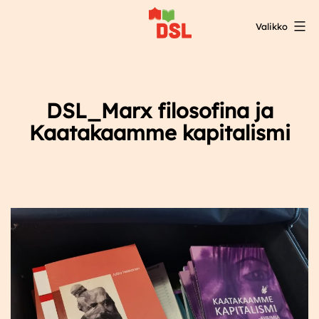
Siirry
Valikko
sisältöön
DSL:n
opintokeskus
DSL_Marx filosofina ja
Kaatakaamme kapitalismi