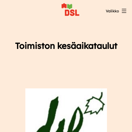
Siirry
Valikko
sisältöön
DSL:n
opintokeskus
Toimiston kesäaikataulut