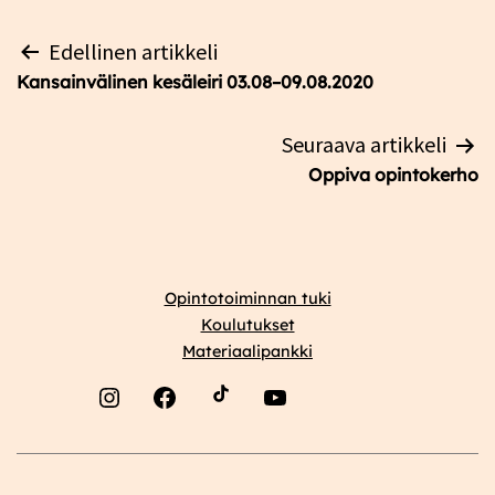
Artikkelien
Edellinen artikkeli
selaus
Kansainvälinen kesäleiri 03.08–09.08.2020
Seuraava artikkeli
Oppiva opintokerho
Opintotoiminnan tuki
Koulutukset
Materiaalipankki
Instagram
Facebook
YouTube