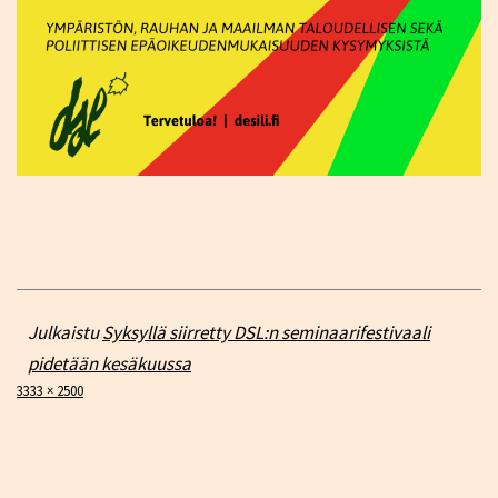
Julkaistu
Syksyllä siirretty DSL:n seminaarifestivaali
pidetään kesäkuussa
Täysikokoinen
3333 × 2500