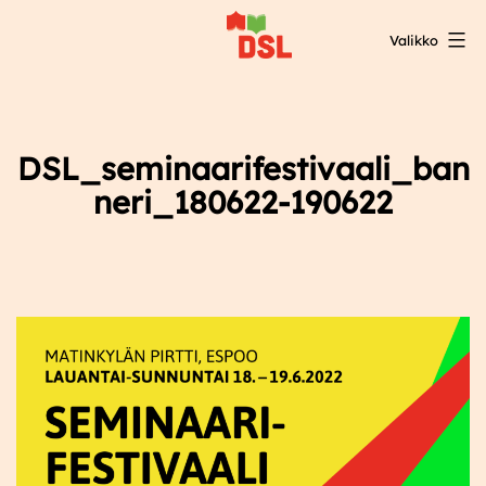
Siirry
Valikko
sisältöön
DSL:n
opintokeskus
DSL_seminaarifestivaali_ban
neri_180622-190622