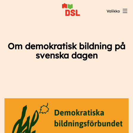
Siirry
Valikko
sisältöön
DSL:n
opintokeskus
Om demokratisk bildning på
svenska dagen