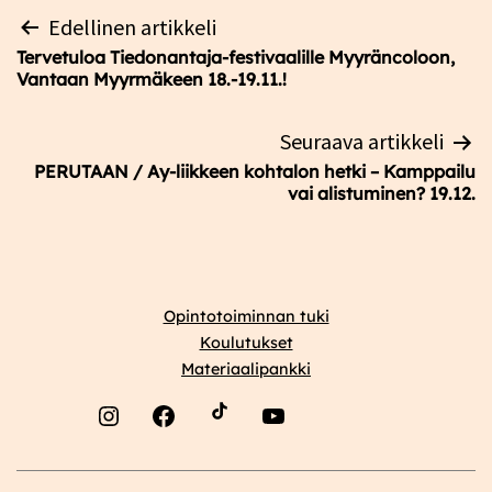
Artikkelien
Edellinen artikkeli
selaus
Tervetuloa Tiedonantaja-festivaalille Myyräncoloon,
Vantaan Myyrmäkeen 18.-19.11.!
Seuraava artikkeli
PERUTAAN / Ay-liikkeen kohtalon hetki – Kamppailu
vai alistuminen? 19.12.
Opintotoiminnan tuki
Koulutukset
Materiaalipankki
Instagram
Facebook
YouTube