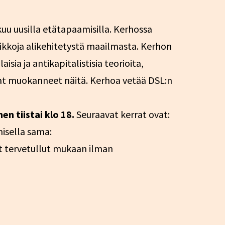
kuu uusilla etätapaamisilla. Kerhossa
etikkoja alikehitetystä maailmasta. Kerhon
isia ja antikapitalistisia teorioita,
ovat muokanneet näitä. Kerhoa vetää DSL:n
n tiistai klo 18.
Seuraavat kerrat ovat:
amisella sama:
 tervetullut mukaan ilman