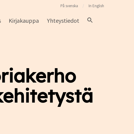
På svenska
In English
s
Kirjakauppa
Yhteystiedot
riakerho
kehitetystä