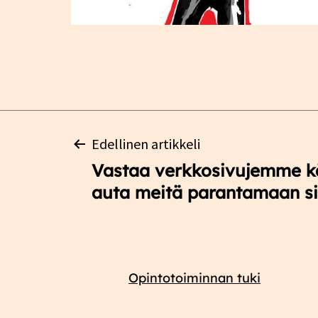
Artikkelien
Edellinen artikkeli
Vastaa verkkosivujemme kä
selaus
auta meitä parantamaan s
Opintotoiminnan tuki