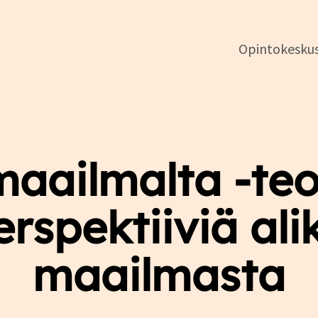
Opintokesku
DSL:n
opintokeskus
maailmalta -teo
rspektiiviä ali
maailmasta