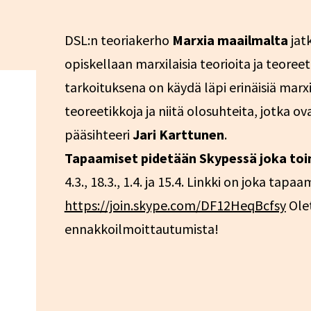
DSL:n teoriakerho
Marxia maailmalta
jat
opiskellaan marxilaisia teorioita ja teore
tarkoituksena on käydä läpi erinäisiä marxila
teoreetikkoja ja niitä olosuhteita, jotka 
pääsihteeri
Jari Karttunen
.
Tapaamiset pidetään Skypessä joka toine
4.3., 18.3., 1.4. ja 15.4. Linkki on joka tapa
https://join.skype.com/DF12HeqBcfsy
Olet
ennakkoilmoittautumista!