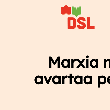
Siirry
sisältöön
Marxia 
avartaa pe