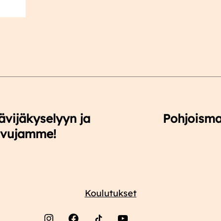
vijäkyselyyn ja
Pohjoisma
ivujamme!
Koulutukset