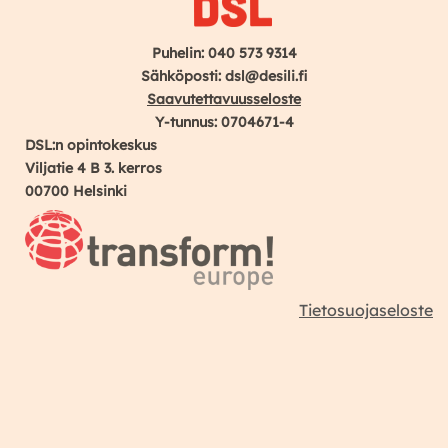
Puhelin: 040 573 9314
Sähköposti: dsl@desili.fi
Saavutettavuusseloste
Y-tunnus: 0704671-4
DSL:n opintokeskus
Viljatie 4 B 3. kerros
00700 Helsinki
Tietosuojaseloste