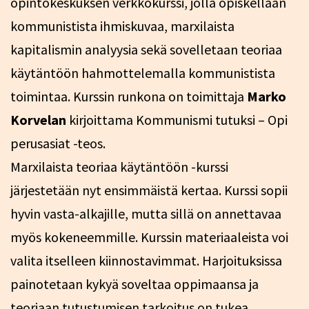
opintokeskuksen verkkokurssi, jolla opiskellaan
kommunistista ihmiskuvaa, marxilaista
kapitalismin analyysia sekä sovelletaan teoriaa
käytäntöön hahmottelemalla kommunistista
toimintaa. Kurssin runkona on toimittaja
Marko
Korvelan
kirjoittama Kommunismi tutuksi – Opi
perusasiat -teos.
Marxilaista teoriaa käytäntöön -kurssi
järjestetään nyt ensimmäistä kertaa. Kurssi sopii
hyvin vasta-alkajille, mutta sillä on annettavaa
myös kokeneemmille. Kurssin materiaaleista voi
valita itselleen kiinnostavimmat. Harjoituksissa
painotetaan kykyä soveltaa oppimaansa ja
teoriaan tutustumisen tarkoitus on tukea