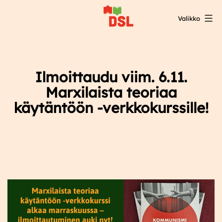
Siirry
Valikko
sisältöön
DSL:n
opintokeskus
Ilmoittaudu viim. 6.11.
Marxilaista teoriaa
käytäntöön -verkkokurssille!