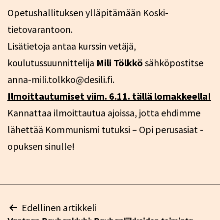
Opetushallituksen ylläpitämään Koski-
tietovarantoon.
Lisätietoja antaa kurssin vetäjä,
koulutussuunnittelija
Mili Tölkkö
sähköpostitse
anna-mili.tolkko@desili.fi.
Ilmoittautumiset viim. 6.11. tällä lomakkeella!
Kannattaa ilmoittautua ajoissa, jotta ehdimme
lähettää Kommunismi tutuksi – Opi perusasiat -
opuksen sinulle!
Artikkelien
Edellinen artikkeli
selaus