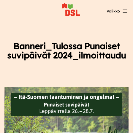
Siirry
Valikko
sisältöön
DSL:n
opintokeskus
Banneri_Tulossa Punaiset
suvipäivät 2024_ilmoittaudu