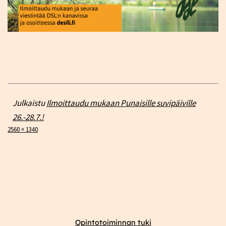
Julkaistu
Ilmoittaudu mukaan Punaisille suvipäiville
26.-28.7.!
Täysikokoinen
2560 × 1340
Opintotoiminnan tuki