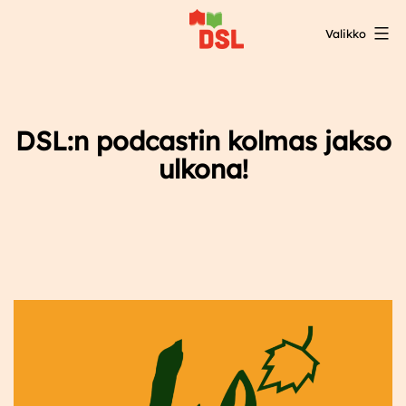
Siirry
Valikko
sisältöön
DSL:n
opintokeskus
DSL:n podcastin kolmas jakso
ulkona!