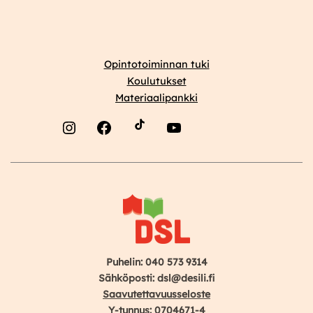
Opintotoiminnan tuki
Koulutukset
Materiaalipankki
Instagram
Facebook
YouTube
Puhelin: 040 573 9314
Sähköposti: dsl@desili.fi
Saavutettavuusseloste
Y-tunnus: 0704671-4