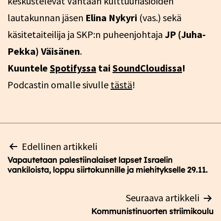
keskustelevat Vantaan kulttuuriasioiden
lautakunnan jäsen
Elina Nykyri
(vas.) sekä
käsitetaiteilija ja SKP:n puheenjohtaja
JP (Juha-
Pekka) Väisänen
.
Kuuntele
Spotifyssa
tai
SoundCloudissa
!
Podcastin omalle sivulle
tästä
!
Artikkelien
Edellinen artikkeli
selaus
Vapautetaan palestiinalaiset lapset Israelin
vankiloista, loppu siirtokunnille ja miehitykselle 29.11.
Seuraava artikkeli
Kommunistinuorten striimikoulu