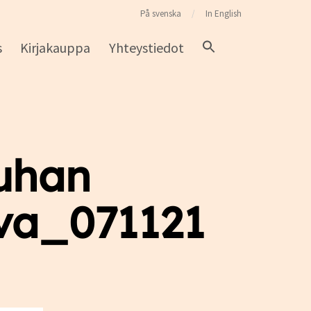
På svenska
In English
s
Kirjakauppa
Yhteystiedot
uhan
va_071121