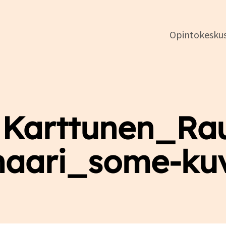
Opintokesku
DSL:n
opintokeskus
i Karttunen_Ra
naari_some-ku