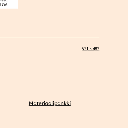
Täysikokoinen
571 × 483
Materiaalipankki