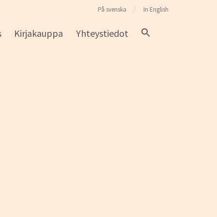
På svenska
In English
s
Kirjakauppa
Yhteystiedot