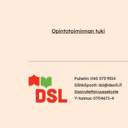
Opintotoiminnan tuki
Puhelin: 040 573 9314
Sähköposti: dsl@desili.fi
Saavutettavuusseloste
Y-tunnus: 0704671-4