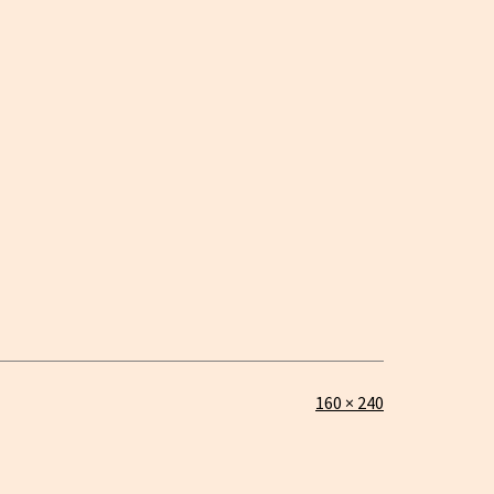
Täysikokoinen
160 × 240