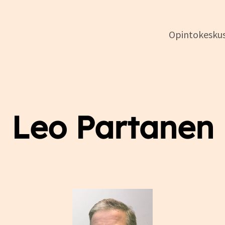
Opintokesku
DSL:n
opintokeskus
Leo Partanen