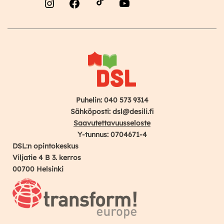
Instagram
Facebook
YouTube
Puhelin: 040 573 9314
Sähköposti: dsl@desili.fi
Saavutettavuusseloste
Y-tunnus: 0704671-4
DSL:n opintokeskus
Viljatie 4 B 3. kerros
00700 Helsinki